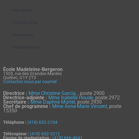
Nos élèves
Fondation Élan
Partenaires
Albums Photos
École Madeleine-Bergeron
1505, rue des Grandes-Marées
Québec, G1Y 2T3
Contactez-nous par courriel
Directrice :
Mme Christine Garcia,
, poste 2900
Directrice-adjointe :
Mme Isabelle Houde,
poste 2972
Secrétaire :
Mme Daphné Martel,
poste 2930
Chef de programme :
Mme Anne-Marie Vincent,
poste
15350
Téléphone :
(418) 652-2104
Télécopieur :
(418) 652-3212
Équipe de réadaptation :
(418) 666-4641