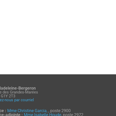
Madeleine-Bergeron
ue des Grandes-Marées
 G1Y 2T3
ez-nous par courriel
ce :
Mme Christine Garcia,
, poste 2900
ice-adjointe :
Mme Isabelle Houde,
poste 2972