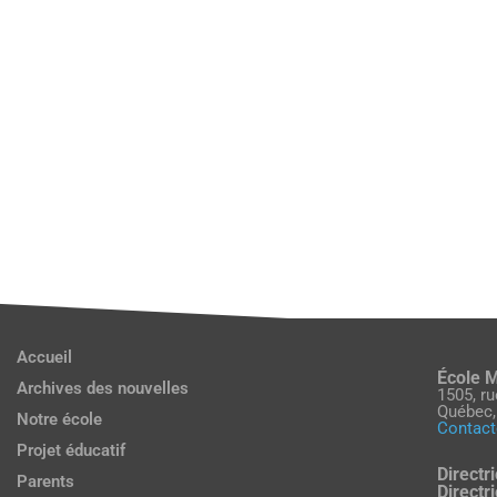
Accueil
École 
Archives des nouvelles
1505, r
Québec,
Notre école
Contact
Projet éducatif
Directri
Parents
Directr